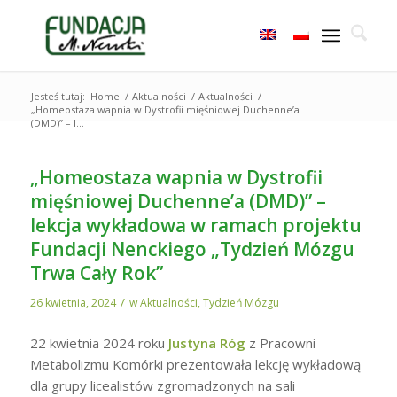
Jesteś tutaj:
Home
/
Aktualności
/
Aktualności
/
„Homeostaza wapnia w Dystrofii mięśniowej Duchenne’a
(DMD)” – l...
„Homeostaza wapnia w Dystrofii
mięśniowej Duchenne’a (DMD)” –
lekcja wykładowa w ramach projektu
Fundacji Nenckiego „Tydzień Mózgu
Trwa Cały Rok”
/
26 kwietnia, 2024
w
Aktualności
,
Tydzień Mózgu
22 kwietnia 2024 roku
Justyna Róg
z Pracowni
Metabolizmu Komórki prezentowała lekcję wykładową
dla grupy licealistów zgromadzonych na sali