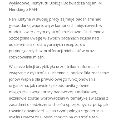
wykładowej Instytutu Biologii Doświadczalnej im. M.
Nenckiego PAN.
Pani Justyna w swojej pracy zajmuje badaniami nad
gospodarką wapniową w komórkach mięśniowych w
modelu zwierzęcym dystrofii mięśniowej Duchenne’a.
Szczególną uwagę w swoich badaniach skupia nad
udziałem oraz rolą wybranych receptorów
purynergicznych w proliferacji mioblastów oraz
różnicowaniu mięśni.
W czasie lekcji przybliżyła uczestnikom informacje
związane z dystrofią Duchenne’a, podkreśliła znaczenie
jonów wapnia dla prawidłowego funkcjonowania
organizmu, jak również przedstawiła główne
osiągnięcia swojej pracy badawczej. Dodatkowo,
uczniowie zostali wprowadzeni w tematykę związaną z
zasadami dziedziczenia chorób sprzężonych z płcią, jak
również dowiedzieli się na czym polega regeneracja
mięśni i dlaczego u osób chorych na dystrofię ten