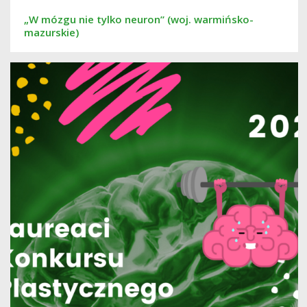
„W mózgu nie tylko neuron” (woj. warmińsko-
mazurskie)