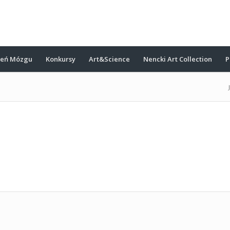
ień Mózgu
Konkursy
Art&Science
Nencki Art Collection
P