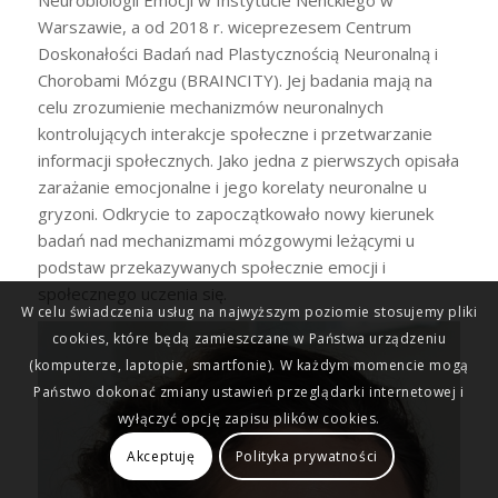
Neurobiologii Emocji w Instytucie Nenckiego w
Warszawie, a od 2018 r. wiceprezesem Centrum
Doskonałości Badań nad Plastycznością Neuronalną i
Chorobami Mózgu (BRAINCITY). Jej badania mają na
celu zrozumienie mechanizmów neuronalnych
kontrolujących interakcje społeczne i przetwarzanie
informacji społecznych. Jako jedna z pierwszych opisała
zarażanie emocjonalne i jego korelaty neuronalne u
gryzoni. Odkrycie to zapoczątkowało nowy kierunek
badań nad mechanizmami mózgowymi leżącymi u
podstaw przekazywanych społecznie emocji i
społecznego uczenia się.
W celu świadczenia usług na najwyższym poziomie stosujemy pliki
cookies, które będą zamieszczane w Państwa urządzeniu
(komputerze, laptopie, smartfonie). W każdym momencie mogą
Państwo dokonać zmiany ustawień przeglądarki internetowej i
wyłączyć opcję zapisu plików cookies.
Akceptuję
Polityka prywatności