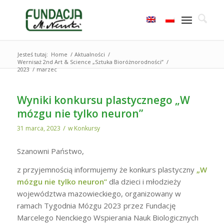
Jesteś tutaj:
Home
/
Aktualności
/
Wernisaż 2nd Art & Science „Sztuka Bioróżnorodności”
/
2023
/
marzec
Wyniki konkursu plastycznego „W
mózgu nie tylko neuron”
/
31 marca, 2023
w
Konkursy
Szanowni Państwo,
z przyjemnością informujemy że konkurs plastyczny
„
W
mózgu nie tylko neuron
”
dla dzieci i młodzieży
województwa mazowieckiego, organizowany w
ramach Tygodnia Mózgu 2023 przez Fundację
Marcelego Nenckiego Wspierania Nauk Biologicznych