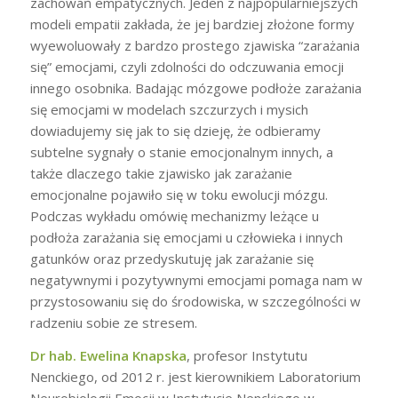
zachowań empatycznych. Jeden z najpopularniejszych
modeli empatii zakłada, że jej bardziej złożone formy
wyewoluowały z bardzo prostego zjawiska “zarażania
się” emocjami, czyli zdolności do odczuwania emocji
innego osobnika. Badając mózgowe podłoże zarażania
się emocjami w modelach szczurzych i mysich
dowiadujemy się jak to się dzieję, że odbieramy
subtelne sygnały o stanie emocjonalnym innych, a
także dlaczego takie zjawisko jak zarażanie
emocjonalne pojawiło się w toku ewolucji mózgu.
Podczas wykładu omówię mechanizmy leżące u
podłoża zarażania się emocjami u człowieka i innych
gatunków oraz przedyskutuję jak zarażanie się
negatywnymi i pozytywnymi emocjami pomaga nam w
przystosowaniu się do środowiska, w szczególności w
radzeniu sobie ze stresem.
Dr hab. Ewelina Knapska
, profesor Instytutu
Nenckiego, od 2012 r. jest kierownikiem Laboratorium