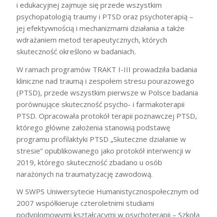
i edukacyjnej zajmuje się przede wszystkim
psychopatologią traumy i PTSD oraz psychoterapią –
jej efektywnością i mechanizmami działania a także
wdrażaniem metod terapeutycznych, których
skuteczność określono w badaniach
.
W ramach programów TRAKT I-III prowadziła badania
kliniczne nad traumą i zespołem stresu pourazowego
(PTSD), przede wszystkim pierwsze w Polsce badania
porównujące skuteczność psycho- i farmakoterapii
PTSD. Opracowała protokół terapii poznawczej PTSD,
którego główne założenia stanowią podstawę
programu profilaktyki PTSD „Skuteczne działanie w
stresie” opublikowanego jako protokół interwencji w
2019, którego skuteczność zbadano u osób
narażonych na traumatyzację zawodową.
W SWPS Uniwersytecie Humanistycznospołecznym od
2007 współkieruje czteroletnimi studiami
podyplomowymi kształcącymi w psychoterapii – Szkołą