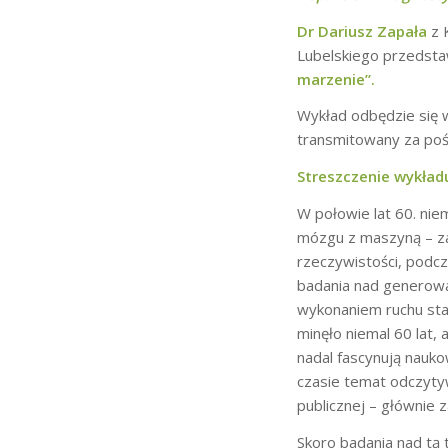
Dr Dariusz Zapała
z 
Lubelskiego przedsta
marzenie
”.
Wykład odbędzie się
transmitowany za po
Streszczenie wykład
W połowie lat 60. nie
mózgu z maszyną – zar
rzeczywistości, podcz
badania nad generowa
wykonaniem ruchu sta
minęło niemal 60 lat,
nadal fascynują nauk
czasie temat odczyty
publicznej – głównie 
Skoro badania nad tą t