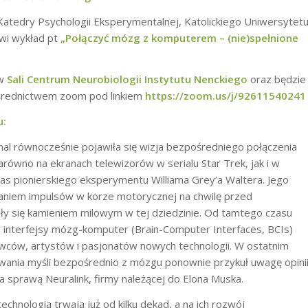
Katedry Psychologii Eksperymentalnej, Katolickiego Uniwersytet
wi wykład pt
„
Połączyć mózg z komputerem – (nie)spełnione
 w
Sali Centrum Neurobiologii Instytutu Nenckiego
oraz będzie
średnictwem zoom pod linkiem
https://zoom.us/j/92611540241
u:
mal równocześnie pojawiła się wizja bezpośredniego połączenia
ówno na ekranach telewizorów w serialu Star Trek, jak i w
as pionierskiego eksperymentu Williama Grey’a Waltera. Jego
niem impulsów w korze motorycznej na chwilę przed
ły się kamieniem milowym w tej dziedzinie. Od tamtego czasu
 a interfejsy mózg-komputer (Brain-Computer Interfaces, BCIs)
owców, artystów i pasjonatów nowych technologii. W ostatnim
wania myśli bezpośrednio z mózgu ponownie przykuł uwagę opini
za sprawą Neuralink, firmy należącej do Elona Muska.
echnologią trwają już od kilku dekad, a na ich rozwój