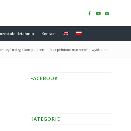
ozostałe działania
Kontakt
ołączyć mózg z komputerem – (nie)spełnione marzenie” – wykład dr ...
–
FACEBOOK
KATEGORIE