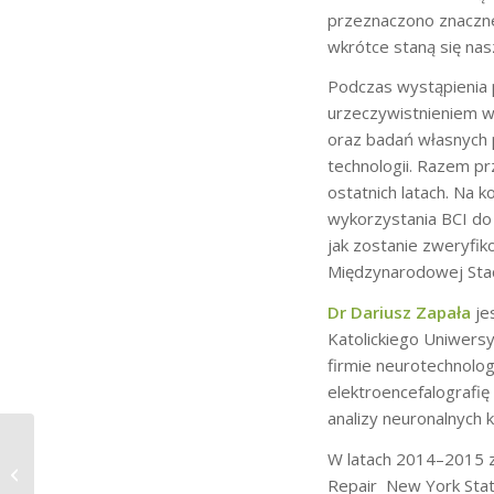
przeznaczono znaczne
wkrótce staną się nas
Podczas wystąpienia 
urzeczywistnieniem w
oraz badań własnych 
technologii. Razem prz
ostatnich latach. Na 
wykorzystania BCI do 
jak zostanie zweryfiko
Międzynarodowej Stac
Dr Dariusz Zapała
je
Katolickiego Uniwers
firmie neurotechnolog
elektroencefalografię
analizy neuronalnych 
„BCI, AI i mózg —
W latach 2014–2015 z
prawdy i mity” –
Repair New York Stat
wykład prof. Piotra