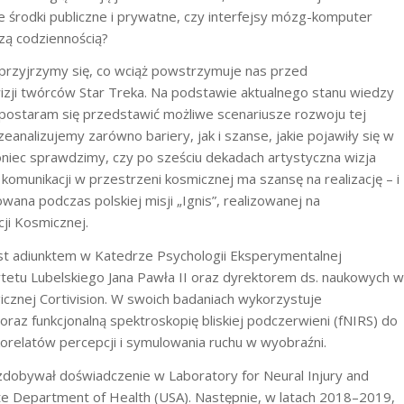
 środki publiczne i prywatne, czy interfejsy mózg-komputer
zą codziennością?
przyjrzymy się, co wciąż powstrzymuje nas przed
izji twórców Star Treka. Na podstawie aktualnego stanu wiedzy
postaram się przedstawić możliwe scenariusze rozwoju tej
eanalizujemy zarówno bariery, jak i szanse, jakie pojawiły się w
koniec sprawdzimy, czy po sześciu dekadach artystyczna wizja
komunikacji w przestrzeni kosmicznej ma szansę na realizację – i
wana podczas polskiej misji „Ignis”, realizowanej na
ji Kosmicznej.
st adiunktem w Katedrze Psychologii Eksperymentalnej
ytetu Lubelskiego Jana Pawła II oraz dyrektorem ds. naukowych w
icznej Cortivision. W swoich badaniach wykorzystuje
 oraz funkcjonalną spektroskopię bliskiej podczerwieni (fNIRS) do
korelatów percepcji i symulowania ruchu w wyobraźni.
dobywał doświadczenie w Laboratory for Neural Injury and
e Department of Health (USA). Następnie, w latach 2018–2019,