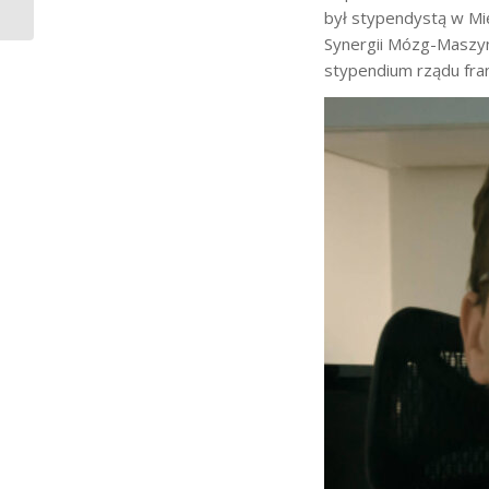
Durki na Tygodniu...
był stypendystą w M
Synergii Mózg-Maszyn
stypendium rządu fra