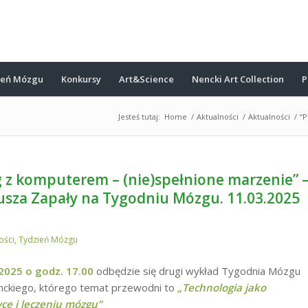
ień Mózgu
Konkursy
Art&Science
Nencki Art Collection
P
Jesteś tutaj:
Home
/
Aktualności
/
Aktualności
/
“P
 z komputerem – (nie)spełnione marzenie” 
usza Zapały na Tygodniu Mózgu. 11.03.2025
ości
,
Tydzień Mózgu
2025 o godz. 17.00
odbędzie się drugi wykład Tygodnia Mózgu
nckiego, którego temat przewodni to
„Technologia jako
ce i leczeniu mózgu”