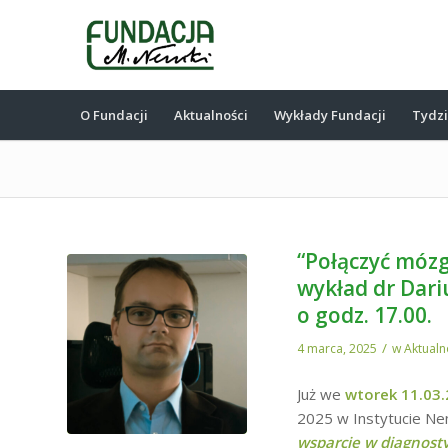
O Fundacji
Aktualności
Wykłady Fundacji
Tydz
“Połączyć mózg
wykład dr Dari
o godz. 17.00.
/
4 marca, 2025
w
Aktualn
Już we
wtorek 11.03.
2025 w Instytucie Ne
wsparcie w diagnosty