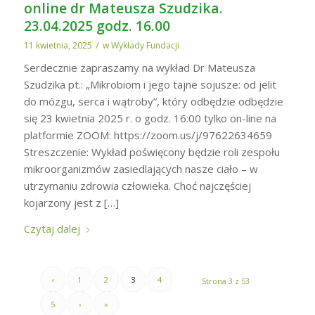
online dr Mateusza Szudzika.
23.04.2025 godz. 16.00
/
11 kwietnia, 2025
w
Wykłady Fundacji
Serdecznie zapraszamy na wykład Dr Mateusza
Szudzika pt.: „Mikrobiom i jego tajne sojusze: od jelit
do mózgu, serca i wątroby”, który odbędzie odbędzie
się 23 kwietnia 2025 r. o godz. 16:00 tylko on-line na
platformie ZOOM: https://zoom.us/j/97622634659
Streszczenie: Wykład poświęcony będzie roli zespołu
mikroorganizmów zasiedlających nasze ciało – w
utrzymaniu zdrowia człowieka. Choć najczęściej
kojarzony jest z […]
Czytaj dalej
‹
1
2
3
4
Strona 3 z 53
5
›
»