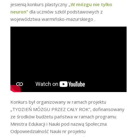
jesienią konkurs plastyczny
„W mózgu nie tylko
neuron”
dla uczniów szkół podstawowych z
województwa warmińsko-mazurskiego .
Konkurs był organizowany w ramach projektu
„TYDZIEŃ MÓZGU PRZEZ CAŁY ROK”, dofinansowany
ze środków budżetu państwa w ramach programu
Ministra Edukacji i Nauki pod nazwą Społeczna
Odpowiedzialność Nauki nr projektu