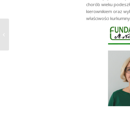
chorób wieku podeszłe
kierownikiem oraz wy
właściwości kurkumin
Zapraszamy na
sympozjum Art &
Science „Sztuka
Apoptozy – Art of Apo...