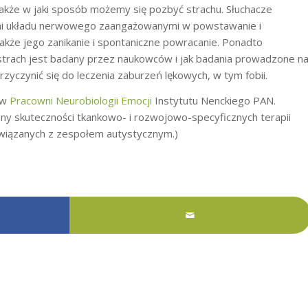
także w jaki sposób możemy się pozbyć strachu. Słuchacze
ami układu nerwowego zaangażowanymi w powstawanie i
 także jego zanikanie i spontaniczne powracanie. Ponadto
strach jest badany przez naukowców i jak badania prowadzone n
zyczynić się do leczenia zaburzeń lękowych, w tym fobii.
ą w
Pracowni Neurobiologii Emocji
Instytutu Nenckiego PAN.
ny skuteczności tkankowo- i rozwojowo-specyficznych terapii
wiązanych z zespołem autystycznym.)