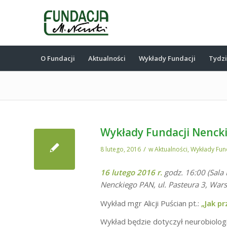
O Fundacji
Aktualności
Wykłady Fundacji
Tydz
Wykłady Fundacji Nenckie
/
8 lutego, 2016
w
Aktualności
,
Wykłady Fun
16 lutego 2016 r.
godz. 16:00 (Sala
Nenckiego PAN, ul. Pasteura 3, War
Wykład mgr Alicji Puścian pt.:
„Jak pr
Wykład będzie dotyczył neurobiolog