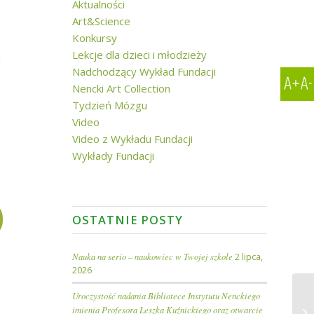
Aktualności
Art&Science
Konkursy
Lekcje dla dzieci i młodzieży
a
Nadchodzący Wykład Fundacji
Nencki Art Collection
Tydzień Mózgu
Video
Video z Wykładu Fundacji
Wykłady Fundacji
OSTATNIE POSTY
Nauka na serio – naukowiec w Twojej szkole
2 lipca,
2026
Uroczystość nadania Bibliotece Instytutu Nenckiego
Wy
imienia Profesora Leszka Kuźnickiego oraz otwarcie
„S