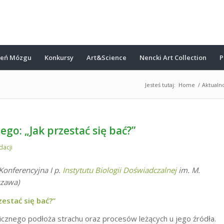
ień Mózgu
Konkursy
Art&Science
Nencki Art Collection
P
Jesteś tutaj:
Home
/
Aktualn
go: „Jak przestać się bać?”
dacji
 Konferencyjna I p.
Instytutu Biologii Doświadczalnej
im. M.
szawa)
zestać się bać?”
icznego podłoża strachu oraz procesów leżących u jego źródła.